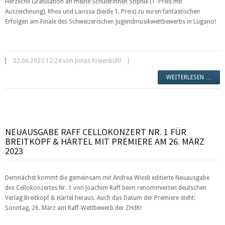
Herzliche Gratulation an meine Schülerinnen Sophie (1. Preis mit
Auszeichnung), Rhea und Larissa (beide 1. Preis) zu euren fantastischen
Erfolgen am Finale des Schweizerischen Jugendmusikwettbewerbs in Lugano!
02.06.2023 12:24 von Jonas Kreienbühl
WEITERLESEN …
NEUAUSGABE RAFF CELLOKONZERT NR. 1 FÜR
BREITKOPF & HÄRTEL MIT PREMIERE AM 26. MÄRZ
2023
Demnächst kommt die gemeinsam mit Andrea Wiesli editierte Neuausgabe
des Cellokonzertes Nr. 1 von Joachim Raff beim renommierten deutschen
Verlag Breitkopf & Härtel heraus. Auch das Datum der Premiere steht:
Sonntag, 26. März am Raff-Wettbewerb der ZHdK!