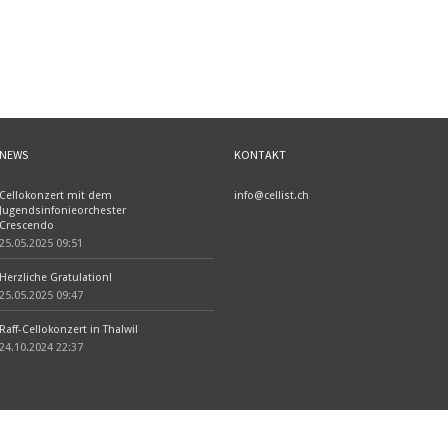
NEWS
KONTAKT
Cellokonzert mit dem
info@cellist.ch
Jugendsinfonieorchester
Crescendo
25.05.2025 09:51
Herzliche Gratulation!
25.05.2025 09:47
Raff-Cellokonzert in Thalwil
24.10.2024 22:37