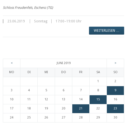
Schloss Freudenfels, Eschenz (TG)
23.06.2019
Sonntag
17:00–19:00 Uhr
WEITERLESEN …
<
JUNI 2019
>
MO
DI
MI
DO
FR
SA
SO
1
2
3
4
5
6
7
8
9
10
11
12
13
14
15
16
17
18
19
20
21
22
23
24
25
26
27
28
29
30