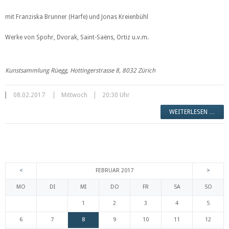
mit Franziska Brunner (Harfe) und Jonas Kreienbühl
Werke von Spohr, Dvorak, Saint-Saëns, Ortiz u.v.m.
Kunstsammlung Rüegg, Hottingerstrasse 8, 8032 Zürich
08.02.2017
Mittwoch
20:30 Uhr
WEITERLESEN …
<
FEBRUAR 2017
>
MO
DI
MI
DO
FR
SA
SO
1
2
3
4
5
6
7
8
9
10
11
12