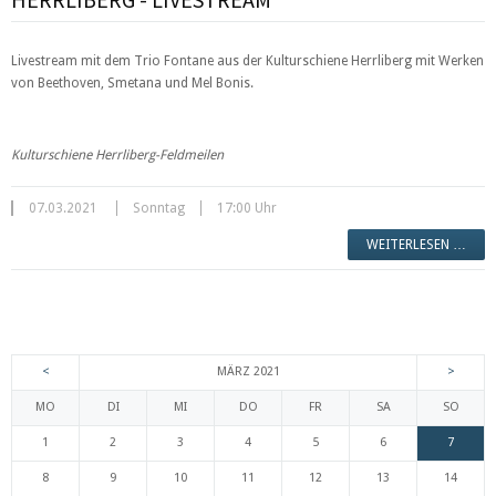
Livestream mit dem Trio Fontane aus der Kulturschiene Herrliberg mit Werken
von Beethoven, Smetana und Mel Bonis.
Kulturschiene Herrliberg-Feldmeilen
07.03.2021
Sonntag
17:00 Uhr
WEITERLESEN …
<
MÄRZ 2021
>
MO
DI
MI
DO
FR
SA
SO
1
2
3
4
5
6
7
8
9
10
11
12
13
14